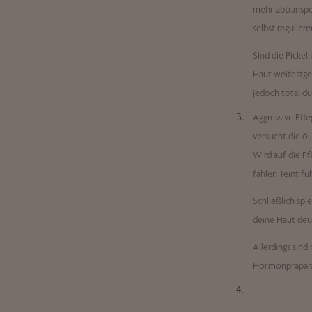
mehr abtranspo
selbst reguliere
Sind die Pickel
Haut weitestge
jedoch total du
Aggressive Pfle
versucht die öl
Wird auf die Pf
fahlen Teint fü
Schließlich spi
deine Haut deu
Allerdings sin
Hormonpräparat