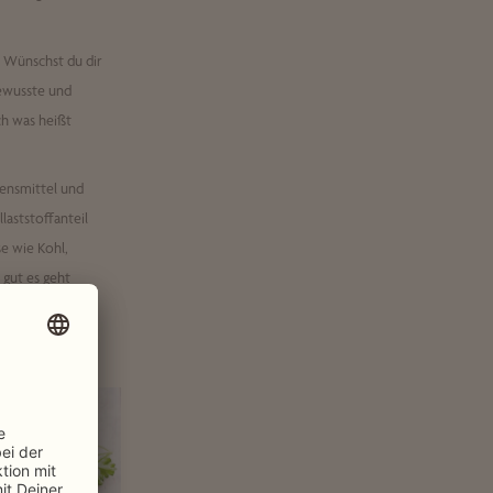
n. Wünschst du dir
bewusste und
ch was heißt
bensmittel und
laststoffanteil
e wie Kohl,
 gut es geht