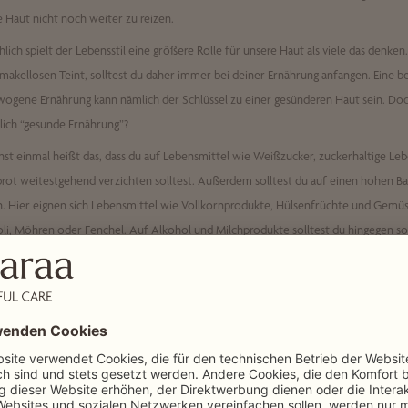
 Haut nicht noch weiter zu reizen.
hlich spielt der Lebensstil eine größere Rolle für unsere Haut als viele das denke
makellosen Teint, solltest du daher immer bei deiner Ernährung anfangen. Eine 
ogene Ernährung kann nämlich der Schlüssel zu einer gesünderen Haut sein. Do
lich “gesunde Ernährung”?
st einmal heißt das, dass du auf Lebensmittel wie Weißzucker, zuckerhaltige Le
ot weitestgehend verzichten solltest. Außerdem solltest du auf einen hohen Bal
. Hier eignen sich Lebensmittel wie Vollkornprodukte, Hülsenfrüchte und Gemüs
li, Möhren oder Fenchel. Auf Alkohol und Milchprodukte solltest du hingegen so
hten.