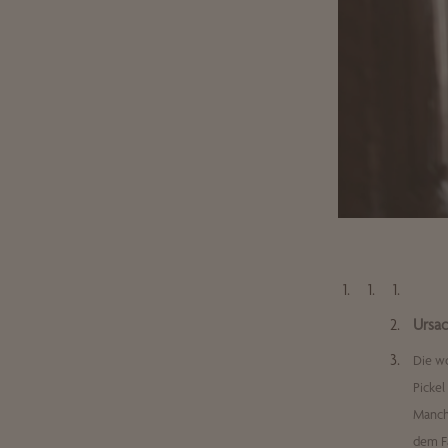
Ursac
Die w
Pickel
Manchm
dem Fa