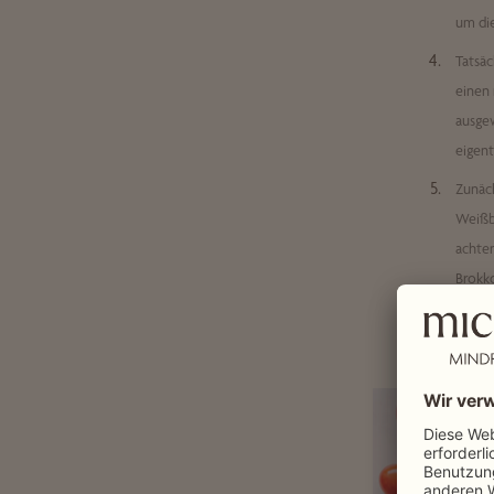
um die
Tatsäc
einen 
ausgew
eigent
Zunäch
Weißbr
achten
Brokko
verzic