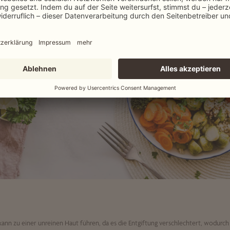
ann zu einer unreinen Haut führen, da es die Entgiftung verschlechtert, wodurch