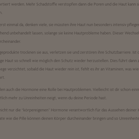
rtiert werden. Mehr Schadstoffe verstopfen dann die Poren und die Haut kann s
n.
 erst einmal da, denken viele, sie müssten ihre Haut nun besonders intensiv pflege
hend unbehandelt lassen, solange sie keine Hautprobleme haben. Dieser Wechsel
rcheinander.
geprodukte trocknen sie aus, verletzen sie und zerstören ihre Schutzbarriere. Ist d
ige Haut so schnell wie möglich den Schutz wieder herzustellen. Dies führt dann 
lege verzichtet, sobald die Haut wieder rein ist, fehlt es ihr an Vitaminen, was 
hrt.
elen auch die Hormone eine Rolle bei Hautproblemen. Vielleicht ist dir schon einm
tlich mehr zu Unreinheiten neigt, wenn du deine Periode hast.
d nicht nur die “körpereigenen” Hormone verantwortlich für das Aussehen deiner
e wie die Pille können deinen Körper durcheinander bringen und so Unreinheite