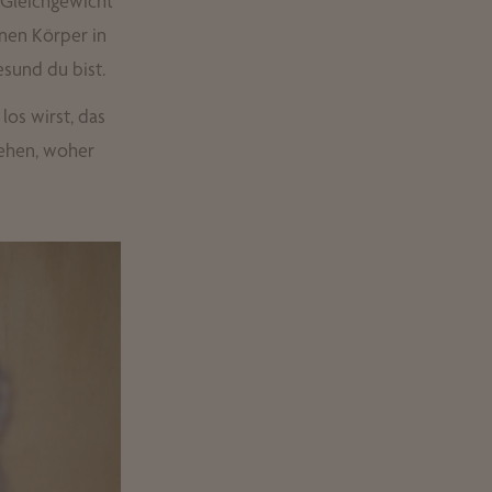
m Gleichgewicht
inen Körper in
sund du bist.
los wirst, das
stehen, woher