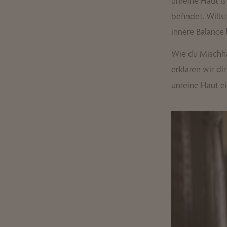
unreine Haut is
befindet. Wills
innere Balance
Wie du Mischhau
erklären wir di
unreine Haut e