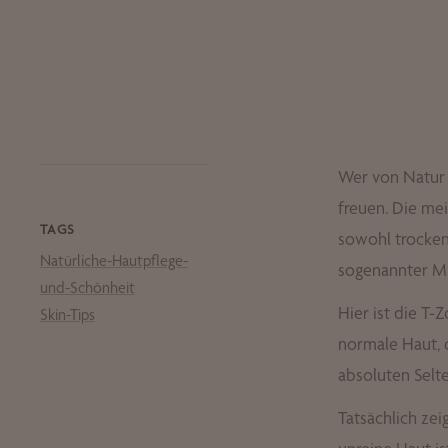
Wer von Natur 
freuen. Die me
TAGS
sowohl trockene
Natürliche-Hautpflege-
sogenannter Mi
und-Schönheit
Hier ist die T-
Skin-Tips
normale Haut, d
absoluten Selt
Tatsächlich zei